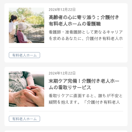
2024年12月22日
高齢者の心に寄り添う：介護付き
有料老人ホームの看護職
看護師・准看護師として更なるキャリア
を求めるあなたに、介護付き有料老人ホ
ームでの働き方は新たな可能性を秘めて
います。 老人ホーム特有の課題や医療
有料老人ホーム
行為の範囲、職場環境など、知りたい情
報を網羅したこの記事が、あなたの転職
活動…
2024年12月22日
末期ケア完備！介護付き老人ホー
ムの看取りサービス
看取りケアに直面すると、誰もが不安と
疑問を抱えます。 「介護付き有料老人
ホームでの看取りはどう行われるの
か？」 そんな疑問にお答えし、最適な
有料老人ホーム
施設選びのサポートをします。この記事
が、家族の大切な一歩となることでしょ