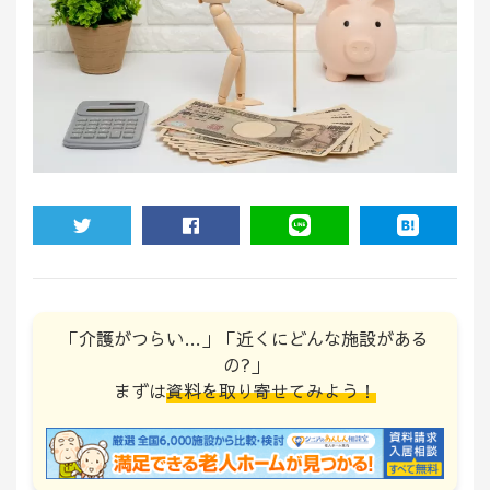
TWEET
SHARE
LINE
HATENA
「介護がつらい…」「近くにどんな施設がある
の?」
まずは
資料を取り寄せてみよう！