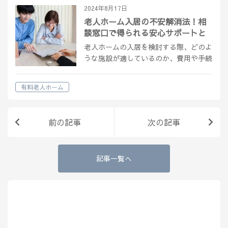
う。 目…
2024年8月17日
老人ホーム入居の不安解消法！相
談窓口で得られる安心サポートと
は
老人ホームの入居を検討する際、どのよ
うな施設が適しているのか、費用や手続
きについて不安を抱える方も多いでしょ
う。 この記事では、市役所や専門相談
有料老人ホーム
窓口の活用方法、具体的な質問や確認ポ
イントを詳しく解説します。初心者でも
安心…
前の記事
次の記事
記事一覧へ