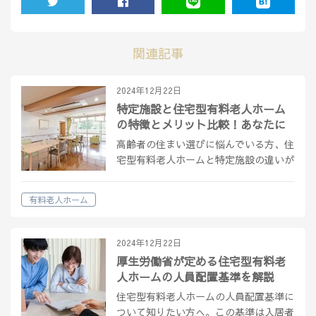
TWEET
SHARE
LINE
HATENA
関連記事
2024年12月22日
特定施設と住宅型有料老人ホーム
の特徴とメリット比較！あなたに
合った選び方
高齢者の住まい選びに悩んでいる方、住
宅型有料老人ホームと特定施設の違いが
わからない方へ。 本記事では、両施設
の特徴、サービス、費用などをわかりや
有料老人ホーム
すく解説し、あなたのニーズに応じた最
適な選択肢を見つける手助けをします。
ぜ…
2024年12月22日
厚生労働省が定める住宅型有料老
人ホームの人員配置基準を解説
住宅型有料老人ホームの人員配置基準に
ついて知りたい方へ。この基準は入居者