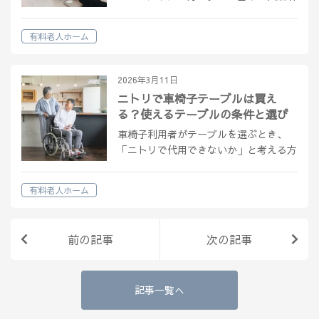
の安全と生活の質を守るために重要です
が、具体的な内容がわからず困っている
有料老人ホーム
方も多いでしょう。 この記事では、厚
生労働省の基準や実際の職員配置、ケア
の重…
2026年3月11日
ニトリで車椅子テーブルは買え
る？使えるテーブルの条件と選び
方を解説
車椅子利用者がテーブルを選ぶとき、
「ニトリで代用できないか」と考える方
は少なくありません。専用の介護テーブ
ルは高価なものが多く、まずは身近なシ
有料老人ホーム
ョップで探したいというのは自然な発想
です。 ただし、一般のテーブルをその
まま使…
前の記事
次の記事
記事一覧へ