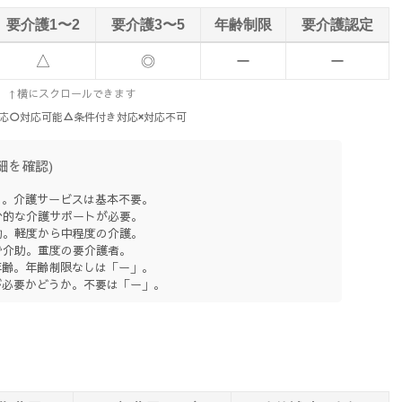
要介護1〜2
要介護3〜5
年齢制限
要介護認定
△
◎
ー
ー
↑横にスクロールできます
応
○
対応可能
△
条件付き対応
×
対応不可
細を確認)
る。介護サービスは基本不要。
分的な介護サポートが必要。
助。軽度から中程度の介護。
で介助。重度の要介護者。
齢。年齢制限なしは「ー」。
必要かどうか。不要は「ー」。