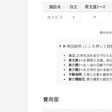
施設名
自立
要支援1〜2
×
ホスピス
×
◎
完全対
▶項目説明 (ここを押して詳
自立:
日常生活を自分で行え
要支援1〜2:
軽度の支援。部
要介護1〜2:
一部の活動で介
要介護3〜5:
日常生活の全般
年齢制限:
入居に必要な最低年
要介護認定:
要介護度の認定が
費用面