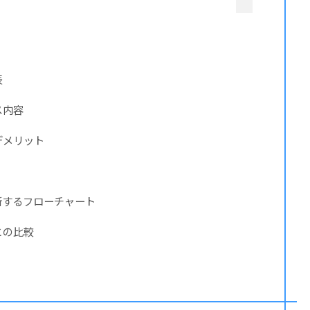
表
ス内容
デメリット
断するフローチャート
との比較