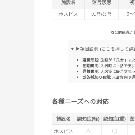
施設名
運営形態
初
ホスピス
民営/公営
0〜
◎
公的補助が
▶項目説明 (ここを押して詳
運営形態:
施設が「民営」また
初期費用:
入居時に一括で支払
月額費用:
入居後に毎月支払う
公的補助の有無:
入居費用や月
各種ニーズへの対応
施設名
認知症(軽)
認知症(重)
医
〇
ホスピス
△