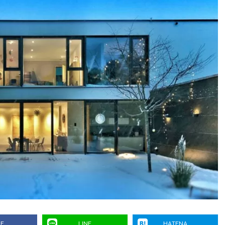
RE
LINE
HATENA