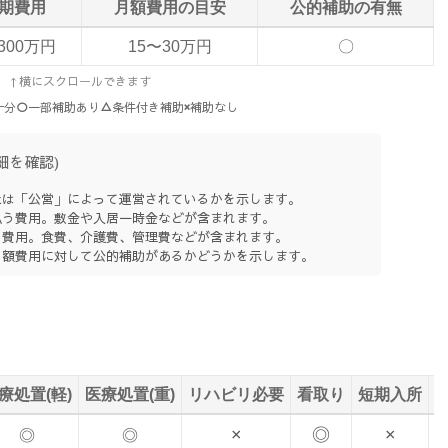
期費用
月額費用の目安
公的補助の有無
300万円
15〜30万円
〇
↑横にスクロールできます
十分
○
一部補助あり
△
条件付き補助
×
補助なし
細を確認)
は「公営」によって運営されているかを示します。
う費用。敷金や入居一時金などが含まれます。
費用。食費、介護費、管理費などが含まれます。
額費用に対して公的補助があるかどうかを示します。
療処置(軽)
医療処置(重)
リハビリ必要
看取り
短期入所
×
◎
×
◎
◎