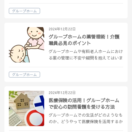
という疑問を持つ方々も多いでしょう。
この記事では、コスト、ケアサービス、
グループホーム
入居期間など、夫婦でグループホームに
入居する際の重要なポイントを解説しま
す…
2024年12月22日
グループホームの薬管理術！介護
職員必見のポイント
グループホームや有料老人ホームにおけ
る薬の管理に不安や疑問を抱えてはいま
せんか？間違いのない服薬支援は、高齢
者ケアにおいて非常に重要です。 この
グループホーム
記事では、薬剤の正しい取り扱いから服
薬管理マニュアルの作成、介護と医療の
連携…
2024年12月22日
医療保険の活用！グループホーム
で安心の訪問看護を受ける方法
グループホームでの生活がどのようなも
のか、どうやって医療保険を活用するか
についての情報をお探しではありません