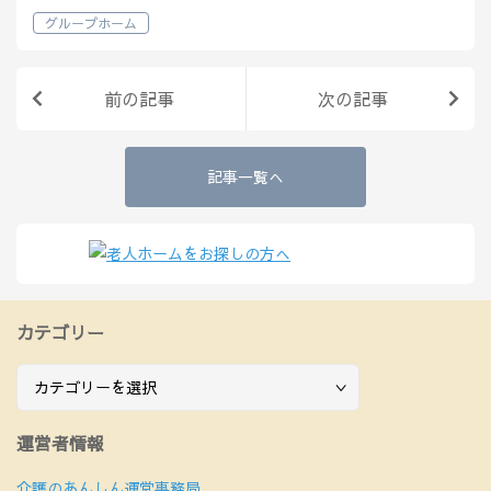
か？ 本記事では、そんな読者様の疑問
グループホーム
や不安を解消し、安心して有料老人ホー
ムでの新しい生活を始められるような情
報を…
前の記事
次の記事
記事一覧へ
カテゴリー
カ
テ
ゴ
運営者情報
リ
ー
介護のあんしん運営事務局