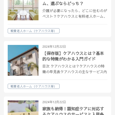
ム、選ぶならどっち？
介護が必要になったら、どこに住むのが
ベスト？ケアハウスと有料老人ホーム、
それぞれの違いがわからずに悩んでいま
せんか？ この記事では、両者のサービ
軽費老人ホーム（ケアハウス等）
ス内容、料金体系、入居条件の違いをわ
かりやすく解説し、あなたの判断の助け
とな…
2024年12月22日
【保存版】ケアハウスとは？基本
的な特徴がわかる入門ガイド
目次 ケアハウスとは？ケアハウスの特
徴の早見表ケアハウスの主なサービス内
容ケアハウスのメリット・デメリットケ
アハウスの費用ケアハウスにすべきか判
軽費老人ホーム（ケアハウス等）
断するフローチャートケアハウスと他の
選択肢との比較まとめケアハウスとは？
ケ…
2024年12月22日
家族も納得！認知症ケアに対応す
るケアハウスのサービスと入居条