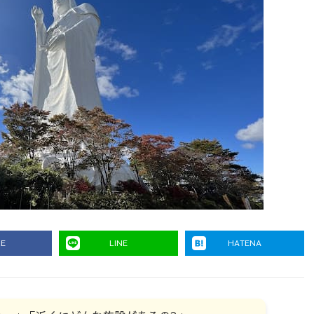
RE
LINE
HATENA