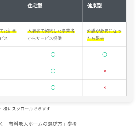
住宅型
健康型
てた計画
入居者で契約した事業者
介護が必要になっ
ビス
からサービス提供
たら退去
〇
〇
〇
×
〇
×
↑ 横にスクロールできます
く 有料老人ホームの選び方」参考