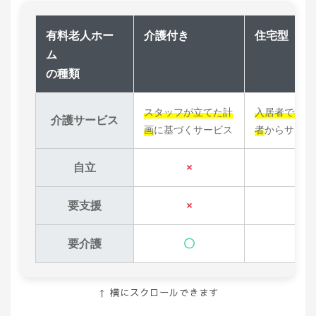
有料老人ホー
介護付き
住宅型
ム
の種類
スタッフが立てた計
入居者で契約
介護サービス
画
に基づくサービス
者
からサービ
自立
×
〇
要支援
×
〇
要介護
〇
〇
↑ 横にスクロールできます