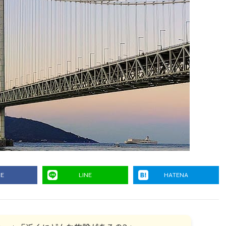
RE
LINE
HATENA