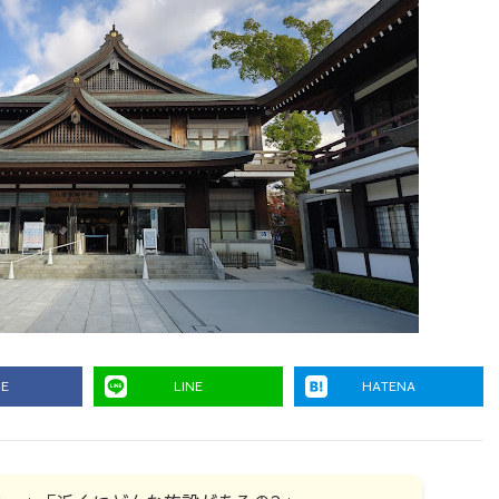
RE
LINE
HATENA