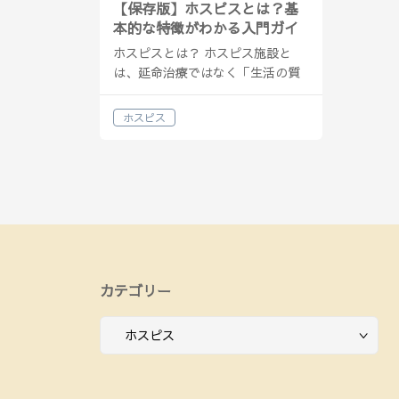
【保存版】ホスピスとは？基
本的な特徴がわかる入門ガイ
ド
ホスピスとは？ ホスピス施設と
は、延命治療ではなく「生活の質
（QOL）の向上」と「苦痛の緩
和」を目的とした、終末期患者に
ホスピス
対して高度な医療ケアを提供する
専門施設です。患者本人だけでな
く家族への支援も行い、死別後の
グリーフケ…
カテゴリー
カ
テ
ゴ
リ