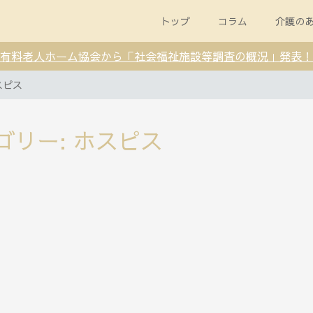
トップ
コラム
介護の
有料老人ホーム協会から「社会福祉施設等調査の概況」発表！
スピス
ゴリー:
ホスピス