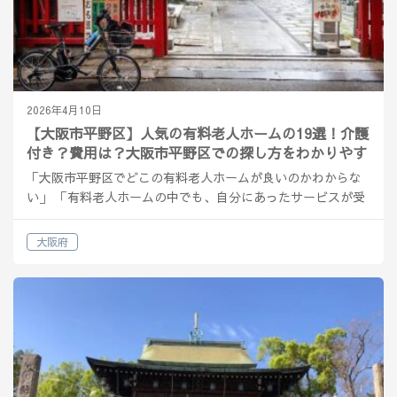
2026年4月10日
【大阪市平野区】人気の有料老人ホームの19選！介護
付き？費用は？大阪市平野区での探し方をわかりやす
く解説
「大阪市平野区でどこの有料老人ホームが良いのかわからな
い」 「有料老人ホームの中でも、自分にあったサービスが受
けれる施設の種類を知りたい」 そんな方へ解説をしていきま
す。 大阪市平野区の有料老人ホームの概要 大阪市平野区…
大阪府