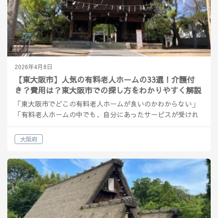
2026年4月8日
【東大阪市】人気の有料老人ホームの33選！介護付
き？費用は？東大阪市での探し方をわかりやすく解説
「東大阪市でどこの有料老人ホームが良いのかわからない」
「有料老人ホームの中でも、自分にあったサービスが受けれ
る施設の種類を知りたい」 そんな方へ解説をしていきます。
東大阪市の有料老人ホームの概要 東大阪市は大阪府の中…
大阪府