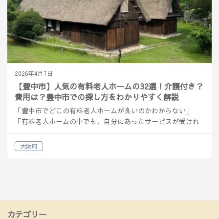
2026年4月7日
【豊中市】人気の有料老人ホームの32選！介護付き？
費用は？豊中市での探し方をわかりやすく解説
「豊中市でどこの有料老人ホームが良いのかわからない」
「有料老人ホームの中でも、自分にあったサービスが受けれ
る施設の種類を知りたい」 そんな方へ解説をしていきます。
豊中市の有料老人ホームの概要 豊中市は大阪府の北部に位…
大阪府
カテゴリー