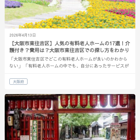
2026年4月13日
【大阪市東住吉区】人気の有料老人ホームの17選！介
護付き？費用は？大阪市東住吉区での探し方をわかり
やすく解説
「大阪市東住吉区でどこの有料老人ホームが良いのかわから
ない」 「有料老人ホームの中でも、自分にあったサービスが
受けれる施設の種類を知りたい」 そんな方へ解説をしていき
ます。 大阪市東住吉区の有料老人ホームの概要 大阪市東…
大阪府