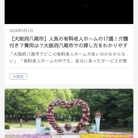
2026年5月2日
【大阪府八尾市】人気の有料老人ホームの17選！介護
付き？費用は？大阪府八尾市での探し方をわかりやす
く解説
「大阪府八尾市でどこの有料老人ホームが良いのかわからな
い」 「有料老人ホームの中でも、自分にあったサービスが受
けれる施設の種類を知りたい」 そんな方へ解説をしていきま
す。 大阪府八尾市の有料老人ホームの概要 八尾市は大阪…
大阪府