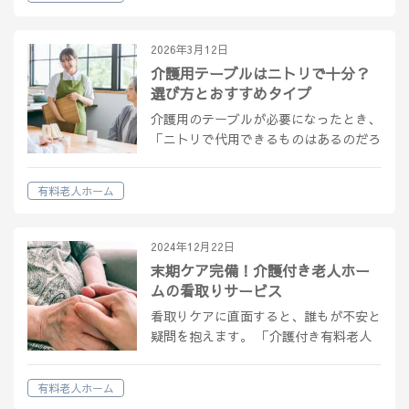
するあらゆる情報を網羅しています。
読むことで、老後の生活を豊かにするた
めの…
2026年3月12日
介護用テーブルはニトリで十分？
選び方とおすすめタイプ
介護用のテーブルが必要になったとき、
「ニトリで代用できるものはあるのだろ
うか」と考える方は多いのではないでし
ょうか。 ニトリには福祉テーブルから
有料老人ホーム
生活家具まで幅広い商品があり、用途を
整理して選べば十分に対応できるケース
も少…
2024年12月22日
末期ケア完備！介護付き老人ホー
ムの看取りサービス
看取りケアに直面すると、誰もが不安と
疑問を抱えます。 「介護付き有料老人
ホームでの看取りはどう行われるの
か？」 そんな疑問にお答えし、最適な
有料老人ホーム
施設選びのサポートをします。この記事