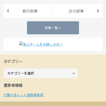
が、家族の大切な一歩となることでしょ
う。 目…
前の記事
次の記事
記事一覧へ
カテゴリー
カ
テ
ゴ
運営者情報
リ
ー
介護のあんしん運営事務局